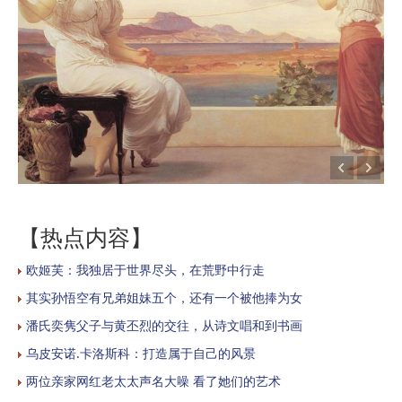
【热点内容】
欧姬芙：我独居于世界尽头，在荒野中行走
其实孙悟空有兄弟姐妹五个，还有一个被他捧为女
潘氏奕隽父子与黄丕烈的交往，从诗文唱和到书画
乌皮安诺.卡洛斯科：打造属于自己的风景
两位亲家网红老太太声名大噪 看了她们的艺术