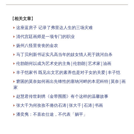
【
相关文章
】
这座蓝房子 记录了弗里达人生的三场灾难
清代宫廷画师是一项专门的职业
扬州八怪里丧丧的金农
马丁贝利新书证实凡高当年的妓女情人死于跳河自杀
伦勃朗何以成为艺术史的主角|伦勃朗|艺术家|油画
丰子恺家书 既见出文艺的素养也是对子女的关爱|丰子恺
窘困的莫奈如何画出先锋性的塞纳河畔的本尼科特|莫奈|画
家
赵慧君传世刺绣《金带围图》有个这样的温馨故事
张大千为何孜孜不倦仿石涛|张大千|石涛|书画
潘奕隽：不喜欢仕途，不代表「躺平」