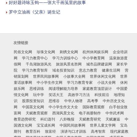
好好题诗咏玉钩——张大千画笺里的故事
罗中立油画《父亲》诞生记
友情链接
民俗文化网
珍珠文化网
刺绣文化网
杭州休闲娱乐网
企业培训
网
学习力教育中心
学习力训练中心
中小学教育网
温泉旅游度
假网
千岛湖旅游风光
旅游风景名胜网
城市品牌建设网
家长学
院
学习力教育智库
域名投资知识
意志力教育
健康生活网
营
销策划网
世界民间故事网
小故事大全网
世界休闲文化网
世界
童话故事网
中小学生作文网
学习力教育专家
小说大全网
休闲
娱乐网
思维训练
阅读理解能力培养
家庭教育顶层设计
中国爱
情文化网
玩中学
笑话大王
高效学习方法
科技前沿
地理知
识
股票投资知识
思维谷
中华人物谱
高考季
中外历史文化
网
中国茶文化网
中小学生作文大全
国际教育观察
白手创业致
富网
天赋教育观察
西湖风景文化
电子画册制作
中华武术网
教育趋势研究
科幻选刊
八卦晚报
天赋教育研究
天赋邂逅
中
国酒文化网
宝宝成长网
中国民间故事网
世界儿童文学网
宝岛
期刊
教育百科
致富经
演讲与口才训练
高考智库
现代家庭教