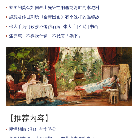
窘困的莫奈如何画出先锋性的塞纳河畔的本尼科
赵慧君传世刺绣《金带围图》有个这样的温馨故
张大千为何孜孜不倦仿石涛|张大千|石涛|书画
潘奕隽：不喜欢仕途，不代表「躺平」
【推荐内容】
惺惺相惜：张仃与李骆公