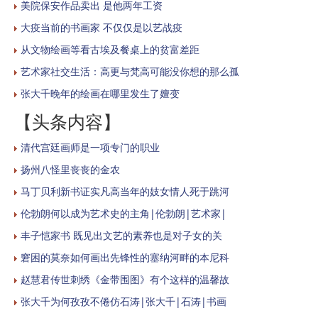
美院保安作品卖出 是他两年工资
大疫当前的书画家 不仅仅是以艺战疫
从文物绘画等看古埃及餐桌上的贫富差距
艺术家社交生活：高更与梵高可能没你想的那么孤
张大千晚年的绘画在哪里发生了嬗变
【头条内容】
清代宫廷画师是一项专门的职业
扬州八怪里丧丧的金农
马丁贝利新书证实凡高当年的妓女情人死于跳河
伦勃朗何以成为艺术史的主角|伦勃朗|艺术家|
丰子恺家书 既见出文艺的素养也是对子女的关
窘困的莫奈如何画出先锋性的塞纳河畔的本尼科
赵慧君传世刺绣《金带围图》有个这样的温馨故
张大千为何孜孜不倦仿石涛|张大千|石涛|书画