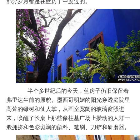
部分岁月都是在蓝房子中度过的。
半个多世纪后的今天，蓝房子仍旧保留着
弗里达生前的原貌。墨西哥明媚的阳光穿透庭院里
高耸的绿树和仙人掌，从画室宽阔的玻璃窗照进
来，唤醒了长桌上那些像柱基广场上攒动的人群一
般拥挤和色彩斑斓的颜料、笔刷、刀铲和研磨器。