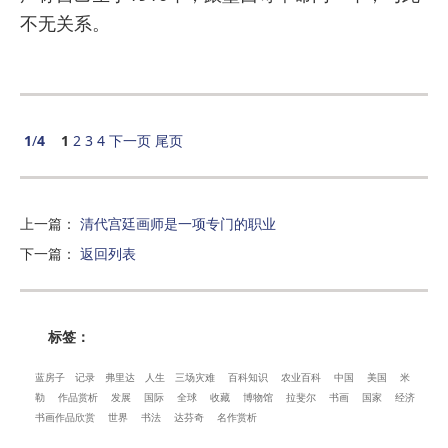
不无关系。
1
/
4
1
2
3
4
下一页
尾页
上一篇
：
清代宫廷画师是一项专门的职业
下一篇
：
返回列表
标签：
蓝房子
记录
弗里达
人生
三场灾难
百科知识
农业百科
中国
美国
米
勒
作品赏析
发展
国际
全球
收藏
博物馆
拉斐尔
书画
国家
经济
书画作品欣赏
世界
书法
达芬奇
名作赏析