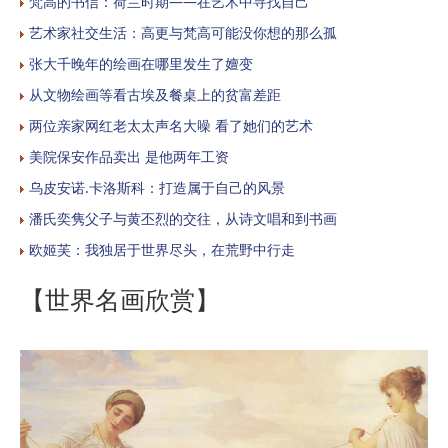
梵高的书信：荷兰时期——在艺术中寻找自己
艺术家社交生活：高更与梵高可能没你想的那么孤
张大千晚年的绘画在哪里发生了嬗变
从文物绘画等看古埃及餐桌上的贫富差距
两位亲家网红老太太声名大噪 看了她们的艺术
美院保安作品卖出 是他两年工资
乌皮安诺.卡洛斯科：打造属于自己的风景
潘氏奕隽父子与黄丕烈的交往，从诗文唱和到书画
欧姬芙：我独居于世界尽头，在荒野中行走
【世界名画欣赏】