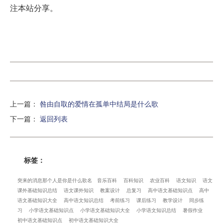
注本站分享。
上一篇
：
咎由自取的爱情在孤单中结局是什么歌
下一篇
：
返回列表
标签：
突来的消息那个人是你是什么歌名
音乐百科
百科知识
农业百科
语文知识
语文
课外基础知识总结
语文课外知识
教案设计
总复习
高中语文基础知识点
高中
语文基础知识大全
高中语文知识总结
考前练习
课后练习
教学设计
同步练
习
小学语文基础知识点
小学语文基础知识大全
小学语文知识总结
暑假作业
初中语文基础知识点
初中语文基础知识大全