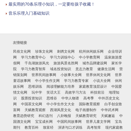
最实用的70条乐理小知识，一定要给孩子收藏！
音乐乐理入门基础知识
友情链接
民俗文化网
珍珠文化网
刺绣文化网
杭州休闲娱乐网
企业培训
网
学习力教育中心
学习力训练中心
中小学教育网
温泉旅游度
假网
千岛湖旅游风光
旅游风景名胜网
城市品牌建设网
家长学
院
学习力教育智库
域名投资知识
意志力教育
健康生活网
营
销策划网
世界民间故事网
小故事大全网
世界休闲文化网
世界
童话故事网
中小学生作文网
学习力教育专家
小说大全网
休闲
娱乐网
思维训练
阅读理解能力培养
家庭教育顶层设计
中国爱
情文化网
玩中学
笑话大王
高效学习方法
科技前沿
地理知
识
股票投资知识
思维谷
中华人物谱
高考季
中外历史文化
网
中国茶文化网
中小学生作文大全
国际教育观察
白手创业致
富网
天赋教育观察
西湖风景文化
电子画册制作
中华武术网
教育趋势研究
科幻选刊
八卦晚报
天赋教育研究
天赋邂逅
中
国酒文化网
宝宝成长网
中国民间故事网
世界儿童文学网
宝岛
期刊
教育百科
致富经
演讲与口才训练
高考智库
现代家庭教