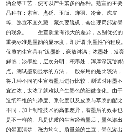
洒金等工艺，便可以产生繁多的品种。熟宣的主要
品种有：素宣、煮砭、玉版、蝉羽、冷金、虎皮
等。熟宣不宜久藏，藏久要脱矾，会出现局部渗墨
的现象。
生宣质量有很大的差异，区别优劣的
重要标准是墨韵的显示度，即所谓“润墨性”的程度。
优质的生宣具有“泼墨处，豪放淋漓；浓墨处，发亮
鲜艳；淡墨处，层次分明；积墨处，浑厚深沉”的特
点。测试墨韵显示的方法，一般采用的是比较法，
将几种不同的生宣着墨后进行比较，测试时用墨不
宜过浓，太浓了就难以产生墨色的细微变化。由于
造纸纤维的纯净度、浆化度以及皮浆与草浆的配比
不同，加上制造技术的高低差异，着墨后的效果也
是不一样的。凡是优质的生宣经着墨后，墨色渗出
的晕圈清楚，涨力均匀。质量差的生宣，墨色渗出