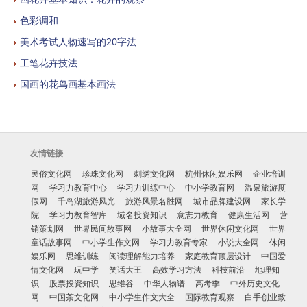
色彩调和
美术考试人物速写的20字法
工笔花卉技法
国画的花鸟画基本画法
友情链接
民俗文化网
珍珠文化网
刺绣文化网
杭州休闲娱乐网
企业培训
网
学习力教育中心
学习力训练中心
中小学教育网
温泉旅游度
假网
千岛湖旅游风光
旅游风景名胜网
城市品牌建设网
家长学
院
学习力教育智库
域名投资知识
意志力教育
健康生活网
营
销策划网
世界民间故事网
小故事大全网
世界休闲文化网
世界
童话故事网
中小学生作文网
学习力教育专家
小说大全网
休闲
娱乐网
思维训练
阅读理解能力培养
家庭教育顶层设计
中国爱
情文化网
玩中学
笑话大王
高效学习方法
科技前沿
地理知
识
股票投资知识
思维谷
中华人物谱
高考季
中外历史文化
网
中国茶文化网
中小学生作文大全
国际教育观察
白手创业致