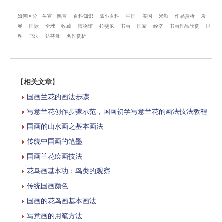
如何区分
生宣
熟宣
百科知识
农业百科
中国
美国
米勒
作品赏析
发
展
国际
全球
收藏
博物馆
拉斐尔
书画
国家
经济
书画作品欣赏
世
界
书法
达芬奇
名作赏析
【
相关文章
】
国画兰花的画法步骤
写意兰花创作步骤示范，国画初学写意兰花的画法技法教程
国画的山水画之基本画法
传统中国画的笔墨
国画兰花绘画技法
花鸟画基本功：鸟类的观察
传统国画颜色
国画的花鸟画基本画法
写意画的用笔方法