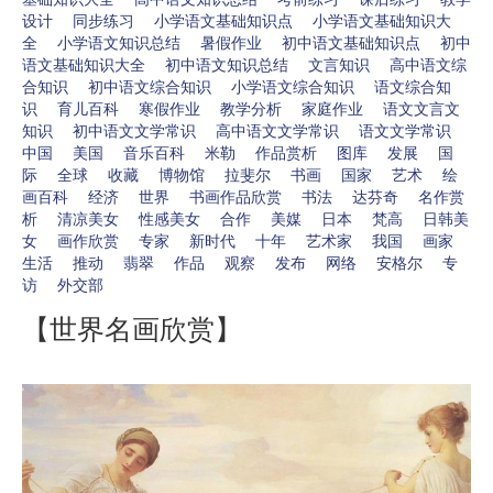
设计
同步练习
小学语文基础知识点
小学语文基础知识大
全
小学语文知识总结
暑假作业
初中语文基础知识点
初中
语文基础知识大全
初中语文知识总结
文言知识
高中语文综
合知识
初中语文综合知识
小学语文综合知识
语文综合知
识
育儿百科
寒假作业
教学分析
家庭作业
语文文言文
知识
初中语文文学常识
高中语文文学常识
语文文学常识
中国
美国
音乐百科
米勒
作品赏析
图库
发展
国
际
全球
收藏
博物馆
拉斐尔
书画
国家
艺术
绘
画百科
经济
世界
书画作品欣赏
书法
达芬奇
名作赏
析
清凉美女
性感美女
合作
美媒
日本
梵高
日韩美
女
画作欣赏
专家
新时代
十年
艺术家
我国
画家
生活
推动
翡翠
作品
观察
发布
网络
安格尔
专
访
外交部
【世界名画欣赏】