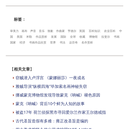
标签：
审美力
画布
声音
音乐
致歉
作曲家
亨德尔
英国
百科知识
农业百科
中
国
美国
米勒
作品赏析
发展
国际
全球
收藏
博物馆
拉斐尔
书画
国家
经济
书画作品欣赏
世界
书法
达芬奇
名作赏析
【
相关文章
】
窃贼潜入卢浮宫 《蒙娜丽莎》一夜成名
雅贼导演“纵横四海”毕加索名画神秘失窃
挪威蒙克博物馆发现导致蒙克《呐喊》褪色原因
蒙克《呐喊》背后10个鲜为人知的故事
被盗17年 荷兰侦探黑市寻回爱尔兰作家王尔德戒指
古代圣旨造假有多难：雍正改圣旨是编的