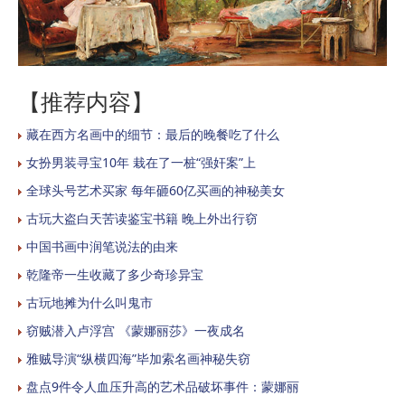
【推荐内容】
藏在西方名画中的细节：最后的晚餐吃了什么
女扮男装寻宝10年 栽在了一桩“强奸案”上
全球头号艺术买家 每年砸60亿买画的神秘美女
古玩大盗白天苦读鉴宝书籍 晚上外出行窃
中国书画中润笔说法的由来
乾隆帝一生收藏了多少奇珍异宝
古玩地摊为什么叫鬼市
窃贼潜入卢浮宫 《蒙娜丽莎》一夜成名
雅贼导演“纵横四海”毕加索名画神秘失窃
盘点9件令人血压升高的艺术品破坏事件：蒙娜丽