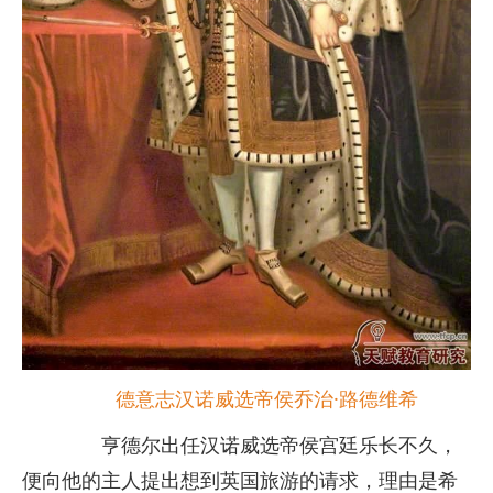
德意志汉诺威选帝侯乔治·路德维希
亨德尔出任汉诺威选帝侯宫廷乐长不久，
便向他的主人提出想到英国旅游的请求，理由是希