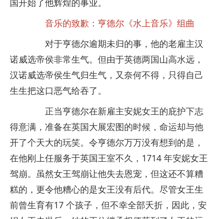
国开始了他辉煌的事业。
音乐的致歉：亨德尔《水上音乐》组曲
对于亨德尔逾期未归的事，他的老雇主汉
诺威选帝侯非常生气。但由于英德两国山高水远，
汉诺威选帝侯生气归生气，又奈何不得，只得自己
生生把这口恶气给吞了。
正当亨德尔在新雇主安妮女王的庇护下志
得意满，准备在英国大展宏图的时候，命运却与他
开了个天大的玩笑。令亨德尔万万没有想到的是，
在他刚上任服务于英国王室不久，1714 年安妮女王
驾崩。虽然女王驾崩让他失去恩宠，但这还不算糟
糕的，更令他糟心的是女王没有后代。尽管女王生
前曾生育有17 个孩子，但不幸全部夭折，因此，安