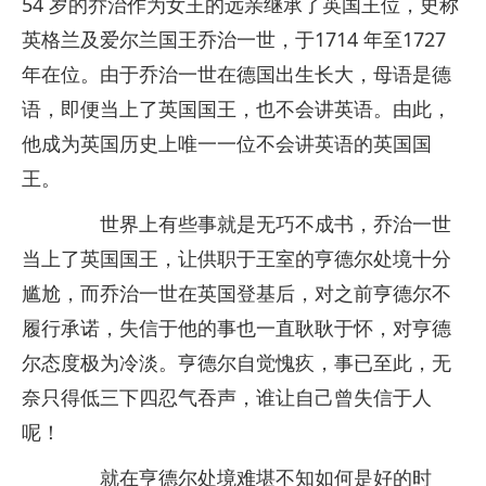
54 岁的乔治作为女王的远亲继承了英国王位，史称
英格兰及爱尔兰国王乔治一世，于1714 年至1727
年在位。由于乔治一世在德国出生长大，母语是德
语，即便当上了英国国王，也不会讲英语。由此，
他成为英国历史上唯一一位不会讲英语的英国国
王。
世界上有些事就是无巧不成书，乔治一世
当上了英国国王，让供职于王室的亨德尔处境十分
尴尬，而乔治一世在英国登基后，对之前亨德尔不
履行承诺，失信于他的事也一直耿耿于怀，对亨德
尔态度极为冷淡。亨德尔自觉愧疚，事已至此，无
奈只得低三下四忍气吞声，谁让自己曾失信于人
呢！
就在亨德尔处境难堪不知如何是好的时