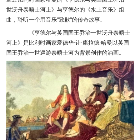
世泛舟泰晤士河上》与亨德尔的《水上音乐》组
曲，聆听一个用音乐“致歉”的传奇故事。
《亨德尔与英国国王乔治一世泛舟泰晤士
河上》是比利时画家爱德华·让·康拉德·哈曼以英国
国王乔治一世巡游泰晤士河为背景创作的油画。