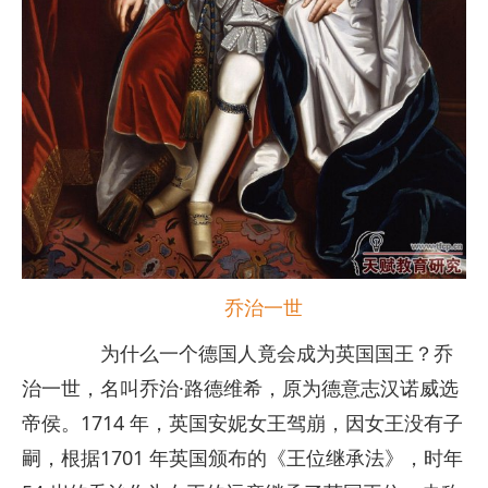
乔治一世
为什么一个德国人竟会成为英国国王？乔
治一世，名叫乔治·路德维希，原为德意志汉诺威选
帝侯。1714 年，英国安妮女王驾崩，因女王没有子
嗣，根据1701 年英国颁布的《王位继承法》，时年