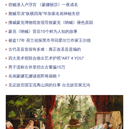
窃贼潜入卢浮宫 《蒙娜丽莎》一夜成名
雅贼导演“纵横四海”毕加索名画神秘失窃
挪威蒙克博物馆发现导致蒙克《呐喊》褪色原因
蒙克《呐喊》背后10个鲜为人知的故事
被盗17年 荷兰侦探黑市寻回爱尔兰作家王尔德
古代圣旨造假有多难：雍正改圣旨是编的
四大美术馆联合推出艺术护照“ART 4 YOU”
男子谎称古井里挖出古董骗10万
名画蒙娜瓦娜谜底即将揭晓？
见证故宫国宝流离山洞的往事 台北故宫展北沟