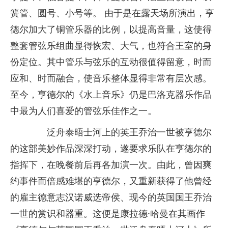
簧管、圆号、小号等。 由于是在露天场所演出，亨
德尔加大了铜管乐器的比例，以提高音量，这使得
整套管弦乐组曲显得恢宏、大气，也符合王室的身
份定位。其中管乐与弦乐的互动很值得留意，时而
应和、时而融合，使音乐整体显得非常有层次感。
至今，亨德尔的《水上音乐》仍是巴洛克器乐作品
中最为人们喜爱的管弦乐佳作之一。
泛舟泰晤士河上的英王乔治一世被亨德尔
的这部美妙作品深深打动，遂要求乐队在亨德尔的
指挥下，在晚餐前后再各加演一次。由此，曾因爽
约事件而倍感难堪的亨德尔，又重新获得了他曾经
的雇主德意志汉诺威选帝侯、现今的英国国王乔治
一世的赏识和器重。这便是康拉德·哈曼在其画作