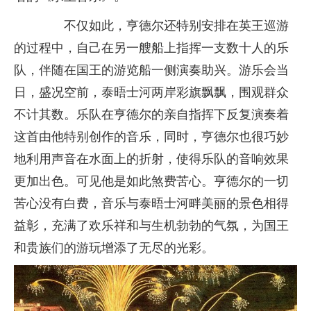
不仅如此，亨德尔还特别安排在英王巡游
的过程中，自己在另一艘船上指挥一支数十人的乐
队，伴随在国王的游览船一侧演奏助兴。游乐会当
日，盛况空前，泰晤士河两岸彩旗飘飘，围观群众
不计其数。乐队在亨德尔的亲自指挥下反复演奏着
这首由他特别创作的音乐，同时，亨德尔也很巧妙
地利用声音在水面上的折射，使得乐队的音响效果
更加出色。可见他是如此煞费苦心。亨德尔的一切
苦心没有白费，音乐与泰晤士河畔美丽的景色相得
益彰，充满了欢乐祥和与生机勃勃的气氛，为国王
和贵族们的游玩增添了无尽的光彩。