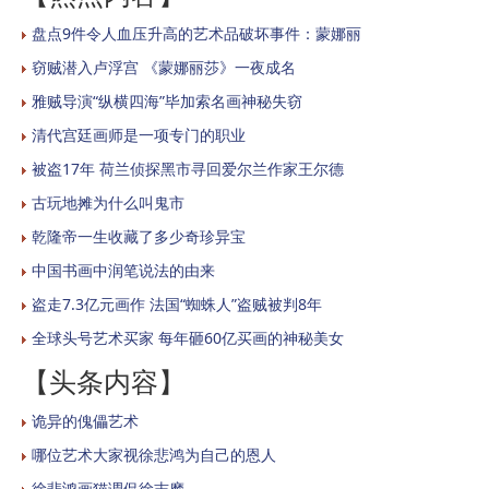
盘点9件令人血压升高的艺术品破坏事件：蒙娜丽
窃贼潜入卢浮宫 《蒙娜丽莎》一夜成名
雅贼导演“纵横四海”毕加索名画神秘失窃
清代宫廷画师是一项专门的职业
被盗17年 荷兰侦探黑市寻回爱尔兰作家王尔德
古玩地摊为什么叫鬼市
乾隆帝一生收藏了多少奇珍异宝
中国书画中润笔说法的由来
盗走7.3亿元画作 法国“蜘蛛人”盗贼被判8年
全球头号艺术买家 每年砸60亿买画的神秘美女
【头条内容】
诡异的傀儡艺术
哪位艺术大家视徐悲鸿为自己的恩人
徐悲鸿画猫调侃徐志摩